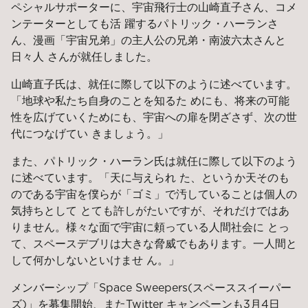
ペシャルサポーターに、宇宙飛行士の山崎直子さん、コメ
ンテーターとしても活 躍するパトリック・ハーランさ
ん、漫画「宇宙兄弟」の主人公の兄弟・南波六太さんと
日々人 さんが就任しました。
山崎直子氏は、就任に際して以下のように述べています。
「地球や私たち自身のことを知るた めにも、将来の可能
性を広げていくためにも、宇宙への扉を閉ざさず、次の世
代につなげてい きましょう。」
また、パトリック・ハーラン氏は就任に際して以下のよう
に述べています。「天に与えられ た、というか天そのも
のである宇宙を僕らが「ゴミ」で汚していることは個人の
気持ちとして とても許しがたいですが、それだけではあ
りません。様々な面で宇宙に頼っている人間社会に とっ
て、スペースデブリは大きな脅威でもあります。一人間と
して何かしないといけませ ん。」
メンバーシップ「Space Sweepers(スペーススイーパー
ズ)」を募集開始、またTwitter キャンペーンも3月4日