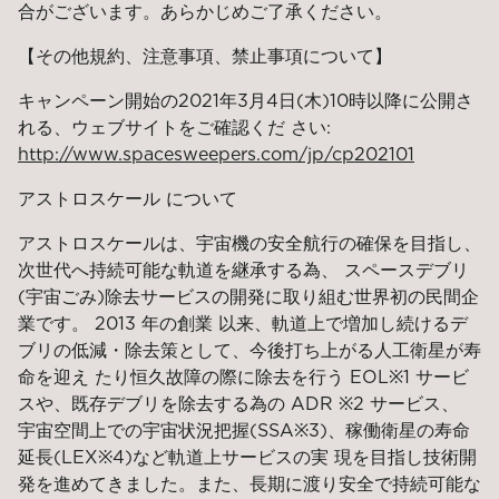
合がございます。あらかじめご了承ください。
【その他規約、注意事項、禁止事項について】
キャンペーン開始の2021年3月4日(木)10時以降に公開さ
れる、ウェブサイトをご確認くだ さい:
http://www.spacesweepers.com/jp/cp202101
アストロスケール について
アストロスケールは、宇宙機の安全航行の確保を目指し、
次世代へ持続可能な軌道を継承する為、 スペースデブリ
(宇宙ごみ)除去サービスの開発に取り組む世界初の民間企
業です。 2013 年の創業 以来、軌道上で増加し続けるデ
ブリの低減・除去策として、今後打ち上がる人工衛星が寿
命を迎え たり恒久故障の際に除去を行う EOL※1 サービ
スや、既存デブリを除去する為の ADR ※2 サービス、
宇宙空間上での宇宙状況把握(SSA※3)、稼働衛星の寿命
延長(LEX※4)など軌道上サービスの実 現を目指し技術開
発を進めてきました。また、長期に渡り安全で持続可能な