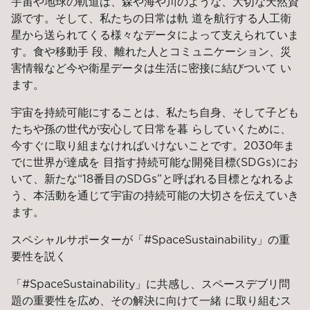
宇宙や地球の軌道は、森や海や川のような、大切な天然資
源です。そして、私たちの日常は軌 道を航行する人工衛
星から送られてくる様々なデータによって支えられていま
す。食や移動手 段、離れた人とコミュニケーション、災
害情報など今や衛星データは生活に密接に結びついて い
ます。
宇宙を持続可能にすることは、私たち自身、そして子ども
たちや孫の世代が安心して日常を暮 らしていくために、
今すぐに取り組まなければいけないことです。2030年ま
でに世界が達成を 目指す持続可能な開発目標(SDGs)にお
いて、新たな“18番目のSDGs”と呼ばれる目標となれるよ
う、本活動を通じて宇宙の持続可能の大切さを伝えていき
ます。
スペシャルサポーターが「#SpaceSustainability」の重
要性を説く
「#SpaceSustainability」に共感し、スペースデブリ問
題の重要性を広め、その解決に向けて一緒 に取り組むス