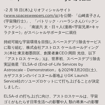
~2 月 18 日(木)よりオフィシャルサイト
(
www.spacesweepers.com/jp
)を公開~ 「山崎直子さん
(宇宙飛行士)」、「パトリック・ハーランさん(パックン
マックン)」、「南波六 太・日々人(漫画<宇宙兄弟>キャ
ラクター)」がスペシャルサポーターに就任
持続可能な宇宙環境を目指しスペースデブリ除去サービス
に取り組む、株式会社アストロス ケールホールディング
ス(本社:東京都墨田区、創業者兼CEO:岡田 光信、以下
「アストロス ケール」)は、世界初、スペースデブリ除去
実証衛星「ELSA-d (End-of-Life Services by
Astroscale - Demonstration」を2021年3月20日(土)、
カザフスタンのバイコヌール基地よりGK Launch
Service社のソユーズロケットにて打ち上げることが決定
しました。
ELSA-d の打ち上げに向け、アストロスケールは、宇宙
ゴミがもたらす日常生活への影響や人 類の将来への影響