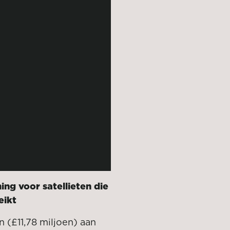
Video
f-8
ng voor satellieten die
eikt
n (£11,78 miljoen) aan