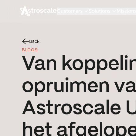
Customers
Solutions
Mission
Back
BLOGS
Van koppelin
opruimen va
Astroscale U
het afgelope