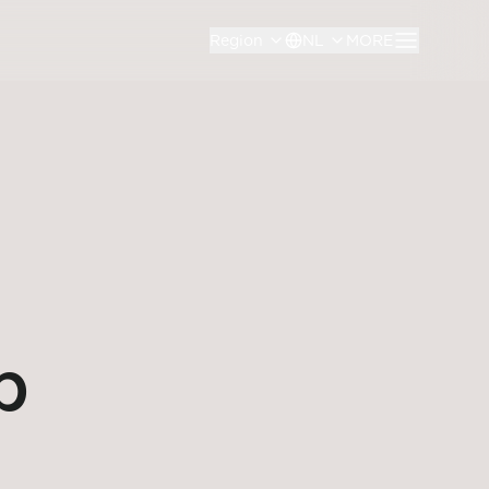
Region
NL
MORE
p