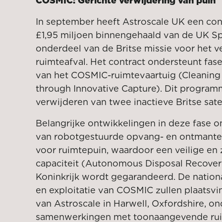
COSMIC: Gerichte verwijdering van puin
In september heeft Astroscale UK een con
£1,95 miljoen binnengehaald van de UK Sp
onderdeel van de Britse missie voor het v
ruimteafval. Het contract ondersteunt fas
van het COSMIC-ruimtevaartuig (Cleaning
through Innovative Capture). Dit programm
verwijderen van twee inactieve Britse satel
Belangrijke ontwikkelingen in deze fase o
van robotgestuurde opvang- en ontmante
voor ruimtepuin, waardoor een veilige e
capaciteit (Autonomous Disposal Recover
Koninkrijk wordt gegarandeerd. De nationa
en exploitatie van COSMIC zullen plaatsvin
van Astroscale in Harwell, Oxfordshire, o
samenwerkingen met toonaangevende rui