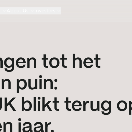
s
About Us
Investors
gen tot het
n puin:
K blikt terug o
n jaar.