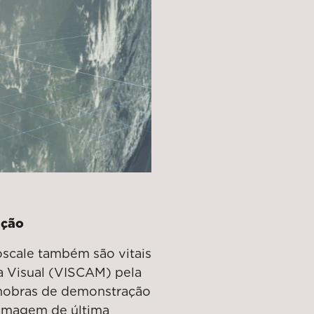
ação
oscale também são vitais
a Visual (VISCAM) pela
anobras de demonstração
 imagem de última