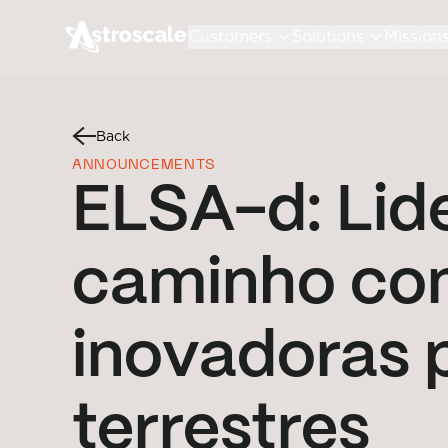
Customers
Solutions
Mission
Back
ANNOUNCEMENTS
ELSA-d: Lid
caminho co
inovadoras 
terrestres