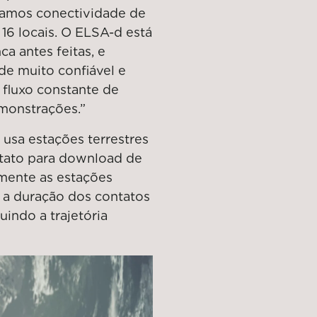
scamos conectividade de
16 locais. O ELSA-d está
a antes feitas, e
e muito confiável e
fluxo constante de
monstrações.”
usa estações terrestres
tato para download de
mente as estações
r a duração dos contatos
indo a trajetória