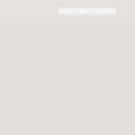
Region
PT
MORE