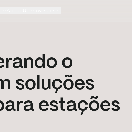
s
About Us
Investors
erando o
m soluções
para estações