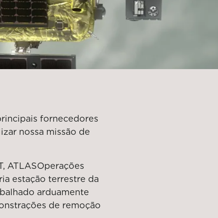
principais fornecedores
alizar nossa missão de
T, ATLAS
Operações
ia estação terrestre da
abalhado arduamente
monstrações de remoção