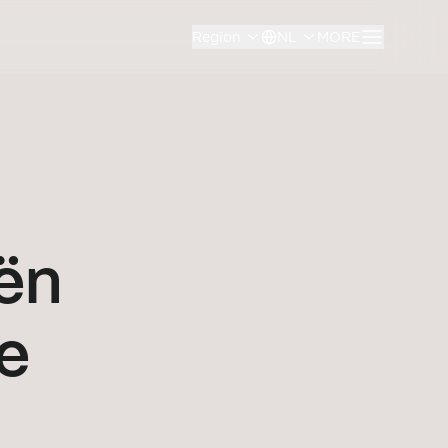
Region
NL
MORE
ën
e