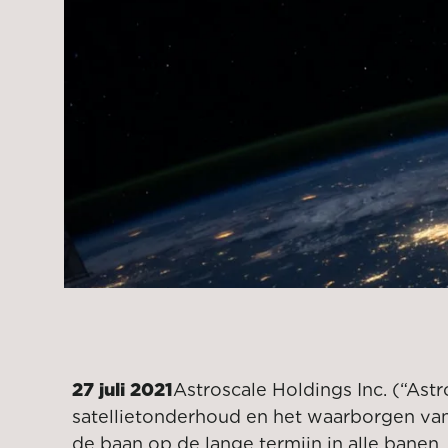
27 juli 2021
Astroscale Holdings Inc. (“Astr
satellietonderhoud en het waarborgen va
de baan op de lange termijn in alle banen