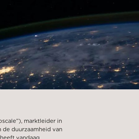
oscale”), marktleider in
n de duurzaamheid van
, heeft vandaag