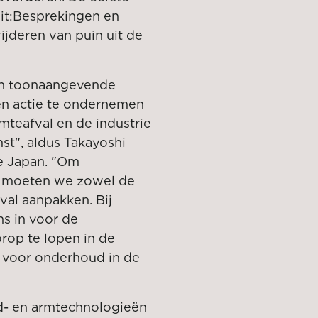
t:
Besprekingen en
jderen van puin uit de
en toonaangevende
en actie te ondernemen
mteafval en de industrie
st", aldus Takayoshi
e Japan. "Om
, moeten we zowel de
val aanpakken. Bij
s in voor de
rop te lopen in de
 voor onderhoud in de
d- en armtechnologieën