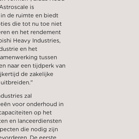
Astroscale is
in de ruimte en biedt
ies die tot nu toe niet
eren en het rendement
bishi Heavy Industries,
dustrie en het
 samenwerking tussen
en naar een tijdperk van
kertijd de zakelijke
uitbreiden."
ustries zal
ieën voor onderhoud in
capaciteiten op het
ten en lanceerdiensten
ecten die nodig zijn
evorderen. De eerste