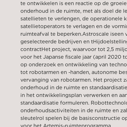
te ontwikkelen is een reactie op de groei
onderhoud in de ruimte, met als doel de 
satellieten te verlengen, de operationele 
satellietoperators te verlagen en de vorm
ruimteafval te beperken.
Astroscale
is
een 
geselecteerde bedrijven en t
Hij
doelstelli
contract
Het project, waarvoor tot 2,5 milj
voor het Japanse fiscale jaar (april 2020 to
op onderzoek en ontwikkeling van techno
tot robotarmen en -handen, autonome best
vervanging van robotarmen. Het project z
onderhoud in de ruimte en standaardisati
in het ontwikkelingsplan verwerken en aa
standaardisatie formuleren. Robottechnolo
onderhoudsactiviteiten in de ruimte en za
sleutelrol spelen bij de basisconstructie
voor het Artemis-ruimteprogramma.