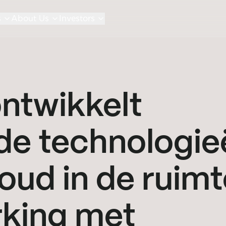
s
About Us
Investors
ntwikkelt
e technologie
oud in de ruimt
king met