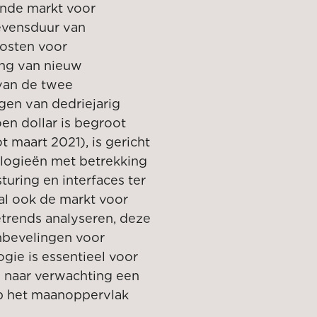
ende markt voor
levensduur van
kosten voor
ing van nieuw
van de twee
ngen van de
driejarig
oen dollar is begroot
t maart 2021), is gericht
logieën met betrekking
uring en interfaces ter
al ook de markt voor
etrends analyseren, deze
nbevelingen voor
gie is essentieel voor
l naar verwachting een
 op het maanoppervlak