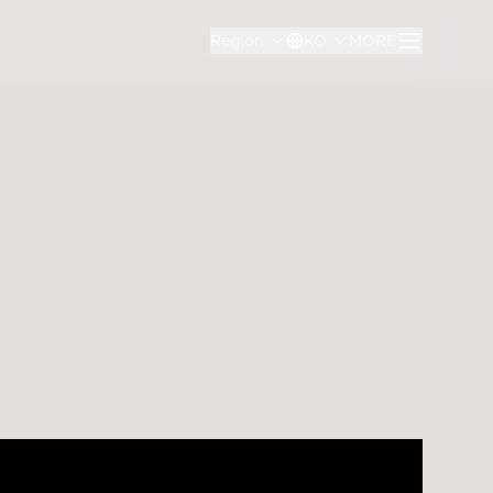
Region
KO
MORE