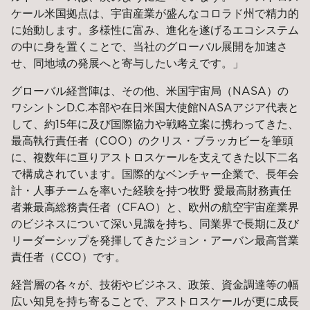
ケール米国拠点は、宇宙産業が盛んなコロラド州で精力的
に始動します。多様性に富み、進化を遂げるエコシステム
の中に身を置くことで、当社のグローバル展開を加速さ
せ、同地域の発展へと寄与したい考えです。」
グローバル経営陣は、その他、米国宇宙局（NASA）の
ワシントンD.C.本部や在日米国大使館NASAアジア代表と
して、約15年に及び国際協力や戦略立案に携わってきた、
最高執行責任者（COO）のクリス・ブラッカビーを筆頭
に、複数年に亘りアストロスケールを支えてきた以下二名
で構成されています。国際的なベンチャー企業で、長年会
計・人事チームを率いた経験を持つ牧野 愛最高財務責任
者兼最高総務責任者（CFAO）と、欧州の航空宇宙産業界
のビジネスについて深い見識を持ち、同業界で長期に及び
リーダーシップを発揮してきたジョン・アーバン最高営業
責任者（CCO）です。
経営層の各々が、技術やビジネス、政策、資金調達等の幅
広い知見を持ち寄ることで、アストロスケールが更に成長