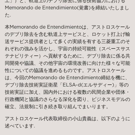
工」）と、軌道上のデブリ除去に係る技術協力における
Memorando de Entendimiento
(覚書)を締結いたしまし
た.
本
Memorando de Entendimiento
は、アストロスケール
のデブリ除去を含む軌道上サービスと、
ロケット打上げ輸
送サービス提供者として多くの実績を有する
三菱重工のそ
れぞれの強みを活かし、
宇宙の持続可能性（スペースサス
テナビリティー）へ貢献するために、デブリ除去に係る共
同開発や協議
、
その他宇宙の環境改善に向けた様々な可能
性についての協議を進めるものです。アストロスケール
は
、
今回の
Memorando de Entendimiento
締結を機に、
デブリ除去技術実証衛星「
ELSA-d
(エルサディー)」等の
技術実証に加え、国内外における複数の民間企業や団体・
行政機関と協議のさらなる深化を図り、ビジネスモデルの
確立、法規制に引き続き取り組んでまいります
。
アストロスケール代表取締役の
小山貴義
は、以下のように
述べています.