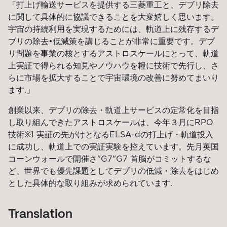
「
打上げ輸送サービスを提供する三菱重工と、デブリ除去
に関して具体的に協議できることを大変嬉しく思います。
宇宙の持続利用を実現するためには、軌道上に残存するデ
ブリの除去
•
低減策を講じることが非常に重要です。デブ
リ問題を事業の核とするアストロスケールにとって、軌道
上実証で得られる知見やノウハウを糧に技術で先行し
、
さ
らに市場を拡大することで宇宙環境の改善に努めてまいり
ます.
」
創業以来、デブリの除去・軌道上サービスの定常化を目指
し取り組んできたアストロスケールは、今年３月に
RPO
技術
※1
実証の先がけとなる
ELSA-d
の打上げ・軌道投入
に成功し
、
軌道上での実証実験を控えています。先月英国
コーンウォールで開催さ"G7"
G7 首脳が
コミットするな
ど
、
世界でも優先課題としてデブリの低減・除去をはじめ
とした具体的な取り組みが求められています.
Translation