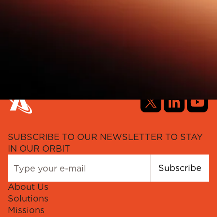
SUBSCRIBE TO OUR NEWSLETTER TO STAY
IN OUR ORBIT
Subscribe
About Us
Solutions
Missions