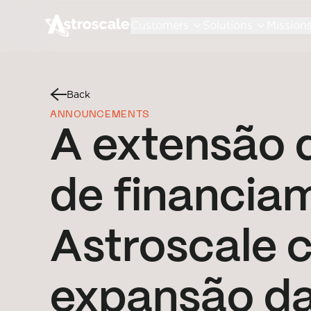
Customers
Solutions
Mission
Back
ANNOUNCEMENTS
A extensão 
de financia
Astroscale c
expansão da