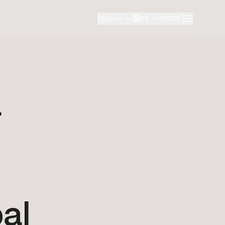
Region
PT
MORE
a
al