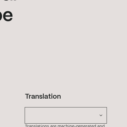
pe
Translation
Translations are machine-generated and