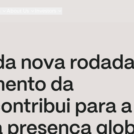
s
About Us
Investors
da nova rodad
mento da
ontribui para a
 presença glob