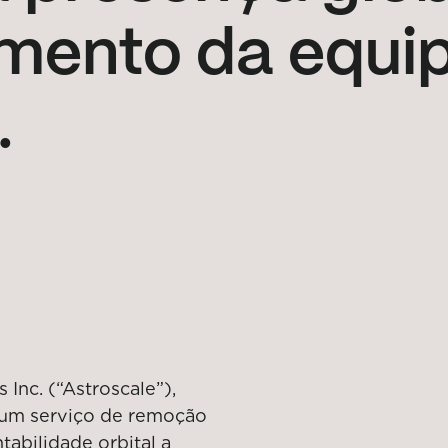
imento da equi
.
 Inc. (“Astroscale”),
 um serviço de remoção
ntabilidade orbital a