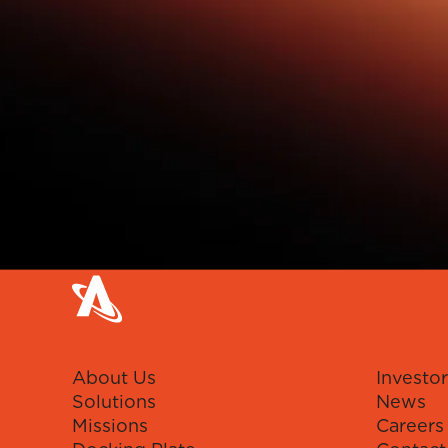
About Us
Investor
Solutions
News
Missions
Careers