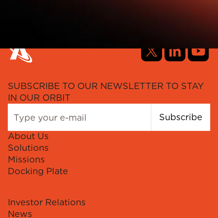
SUBSCRIBE TO OUR NEWSLETTER TO STAY
IN OUR ORBIT
Subscribe
About Us
Solutions
Missions
Docking Plate
Investor Relations
News