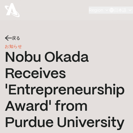
Region
日本語
戻る
お知らせ
Nobu Okada
Receives
'Entrepreneurship
Award' from
Purdue University