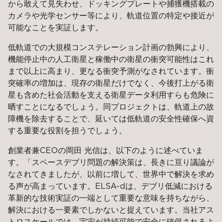
から敢えて見失わせ、ドッキングプレートや捕獲機搭載の
カメラや光学センサー等により、軌道位置の特定や接近が
可能なことを実証します。
低軌道での大規模コンステレーション計画の勃興により、
機能停止中の人工衛星と稼働中の衛星の衝突可能性はこれ
まで以上に高まり、更なる衝突予測がなされています。衝
突確率の増加は、現存の衛星だけでなく、今後打上がる衛
星も含めた社会活動を支える衛星データ利用すらも危険に
晒すことになるでしょう。同プロジェクトは、軌道上の故
障機を除去することで、延いては低軌道の安全性確保へ資
する重要な役割を担うでしょう。
創業者兼CEOの岡田 光信は、以下のように述べていま
す。「スペースデブリ問題の解決策は、長きに亘り議論が
なされてきましたが、以前に増して、世界中で解決を求め
る声が高まっています。ELSA-dは、デブリ低減における
革新的な技術実証の一端として重要な意味を持ちながら、
解決における一要素でしかないと捉えています。当社アス
トロスケールでは、宇宙が持続可能で安全に確保されるよ