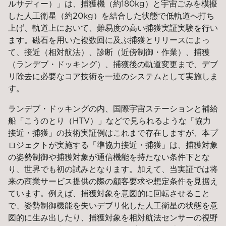
ルサディー）」は、捕獲機（約180kg）と宇宙ごみを模擬
した人工衛星（約20kg）を結合した状態で低軌道へ打ち
上げ、軌道上において、難易度の高い捕獲実証実験を行い
ます。磁石を用いた複数回に及ぶ捕獲とリリースによっ
て、接近（相対航法）、診断（近傍制御・作業）、捕獲
（ランデブ・ドッキング）、捕獲後の軌道変更まで、デブ
リ除去に必要なコア技術を一連のシステムとして実施しま
す。
ランデブ・ドッキングの内、国際宇宙ステーションと補給
船「こうのとり（HTV）」などで見られるような「協力
接近・捕獲」の技術実証例はこれまで存在しますが、本プ
ロジェクトが実施する「準協力接近・捕獲」は、捕獲対象
の姿勢制御や捕獲対象が通信機能を持たない条件下とな
り、世界でも初の試みとなります。加えて、当実証では将
来の商業サービス提供の際の顧客要求や想定条件を見据え
ています。例えば、捕獲対象を意図的に回転させること
で、姿勢制御機能を失いデブリ化した人工衛星の状態を意
図的に生み出したり、捕獲対象を相対航法センサーの視野