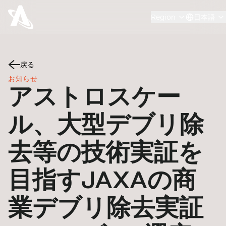
Region
日本語
戻る
お知らせ
アストロスケー
ル、大型デブリ除
去等の技術実証を
目指すJAXAの商
業デブリ除去実証