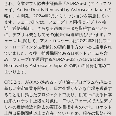
され、商業デブリ除去実証衛星「ADRAS-J（アドラスジ
ェイ、Active Debris Removal by Astroscale-Japan の
略）」を開発。2024年2月よりミッションを実施してい
ます。フェーズIIでは、フェーズⅠと同様にデブリへ接
近、近傍制御し、さらなる画像データを取得するととも
に、デブリ除去としてその捕獲や軌道離脱も行います。フ
ェーズIIに関して、アストロスケールは2022年8月にフロ
ントローディング技術検討の契約相手方の一社に選定され
ていました。今後、捕獲機構であるロボットアームを含
め、フェーズIIで運用するADRAS-J2（Active Debris
Removal by Astroscale-Japan2 の略）の開発を進めて
まいります。
CRD2は、JAXAの進めるデブリ除去プログラムを起点に
新しい宇宙事業を開拓し、日本企業が新たな市場を獲得す
ることを目指したプロジェクトであり、軌道上にある日本
由来のロケット上段を対象に、二つのフェーズで大型デブ
リへの近傍接近と除去の実証を目指すものです。ロケット
上段は長期間軌道上に存在していたため、現在の状態が分