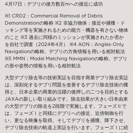
4月17日：デブリの後方数百mへの接近に成功
※1 CRD2：Commercial Removal of Debris
Demonstrationの略称 ※2 非協力物体：接近や捕獲・ド
ッキング等を実施されるための能力・機器を有さない物体
のこと ※3 過去に同様のミッションが実施されたか否か
を自社で調査（2024年4月） ※4 AON：Angles-Only
Navigationの略称。デブリの方角情報を用いる相対航法
※5 MMN：Model Matching Navigationの略称。デブリ
の形や姿勢の情報を用いる相対航法
大型デブリ除去等の技術実証を目指す商業デブリ除去実証
は、深刻化するデブリ問題を改善するデブリ除去技術の獲
得と、日本企業の商業的活躍の後押しの二つを目的とする
JAXAの新しい取り組みです。除去効果が大きい日本由来
の大型デブリの除去を2段階で実施します。フェーズⅡで
は、フェーズⅠと同様にデブリへの接近、近傍制御を行
い、更なる映像を取得。そしてデブリを捕獲、降下させ、
デブリ除去技術の軌道上実証を行います。フェーズⅠに続