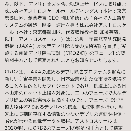
み、以下、デブリ）除去を含む軌道上サービスに取り組む
株式会社アストロスケールホールディングス（本社：東京
都墨田区、創業者兼 CEO 岡田光信）の子会社で人工衛星
システムの製造・開発・運用を担う株式会社アストロスケ
ール（本社：東京都墨田区、代表取締役社長 加藤英毅、
以下「アストロスケール」）はこの度、宇宙航空研究開発
機構（JAXA）が大型デブリ除去等の技術実証を目指し実
施する商業デブリ除去実証（CRD2※1）のフェーズIIの契
約相手方として選定されたことをお知らせいたします。
CRD2は、JAXAの進めるデブリ除去プログラムを起点に
新しい宇宙事業を開拓し、日本企業が新たな市場を獲得す
ることを目的としたプロジェクトであり、軌道上にある日
本由来のロケット上段を対象に、二つのフェーズで大型デ
ブリ除去の実証実現を目指すものです。フェーズIでは非
協力物体※2であるデブリへの接近、近傍制御を行い、軌
道上に長期間存在する情報の少ないデブリの運動や損傷・
劣化がわかる画像データを取得。アストロスケールは
2020年1月にCRD2のフェーズIの契約相手方として選定