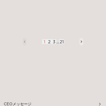
2026年7月8日
株主総会関連資料
第８回定時株主総会 その他の電子提供措置事項（交付書面省
略事項）
1
2
3
...
21
CEOメッセージ