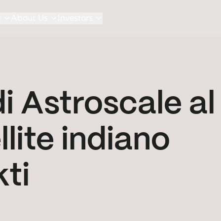
s
About Us
Investors
di Astroscale al
llite indiano
ti