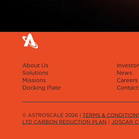
About Us
Investor
Solutions
News
Missions
Careers
Docking Plate
Contact
© ASTROSCALE 2026 |
TERMS & CONDITION
LTD CARBON REDUCTION PLAN
|
JOSCAR 