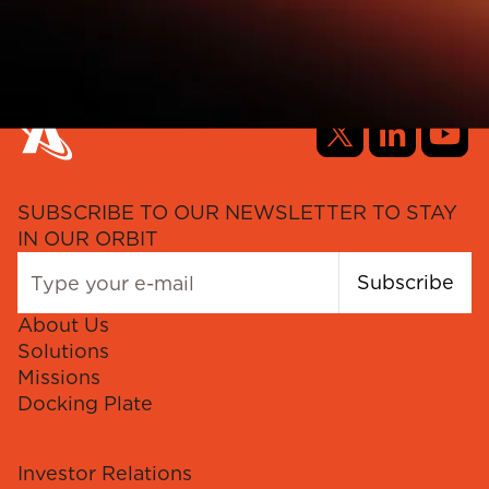
SUBSCRIBE TO OUR NEWSLETTER TO STAY
IN OUR ORBIT
Subscribe
About Us
Solutions
Missions
Docking Plate
Investor Relations