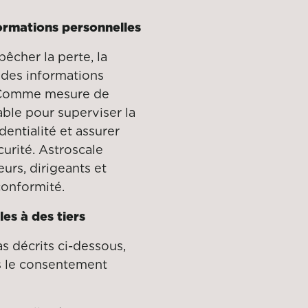
formations personnelles
êcher la perte, la
n des informations
i. Comme mesure de
able pour superviser la
entialité et assurer
curité. Astroscale
urs, dirigeants et
 conformité.
es à des tiers
as décrits ci-dessous,
ns le consentement