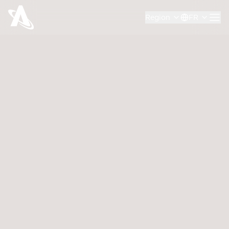
Region
FR
Vous avez une question ? Discutons-en !
*
*
*