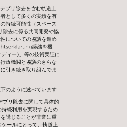
のデブリ除去を含む軌道上
供者として多くの実績を有
宙の持続可能性（スペース
リ除去に係る共同開発や協
能性についての協議を進め
htserklärung
締結を機
サディー)」等の技術実証に
・行政機関と協議のさらな
制に引き続き取り組んでま
下のように述べています.
デブリ除去に関して具体的
の持続利用を実現するため
策を講じることが非常に重
スケールにとって、軌道上