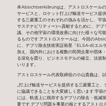
本
Absichtserklärung
は、アストロスケール
サービスと、
ロケット打上げ輸送サービス提
する
三菱重工のそれぞれの強みを活かし、
宇
サステナビリティー)へ貢献するために、デブ
議
、
その他宇宙の環境改善に向けた様々な可
るものです.アストロスケールは
、
今回の
Absic
に、
デブリ除去技術実証衛星「
ELSA-d
(エル
加え、国内外における複数の民間企業や団体
る深化を図り、ビジネスモデルの確立、法規
いります
。
アストロスケール代表取締役の
小山貴義
は、以
„
打上げ輸送サービスを提供する三菱重工と、
に協議できることを大変嬉しく思います.宇宙
には、軌道上に残存するデブリの除去
・
低減
要です.デブリ問題を事業の核とするアストロ