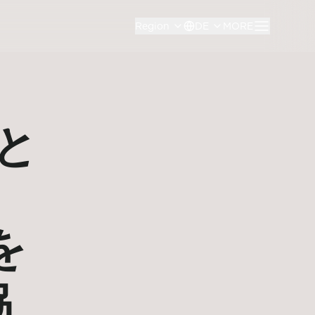
Region
DE
MORE
と
を
協