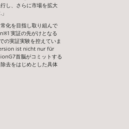
先行し
、
さらに市場を拡大
.
」
定常化を目指し取り組んで
in
※1
実証の先がけとなる
での実証実験を控えていま
ist nicht nur für
sion
G7首脳が
コミットする
・除去をはじめとした具体