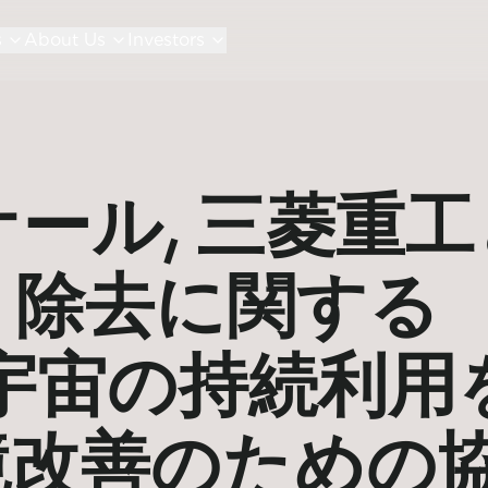
s
About Us
Investors
ール, 三菱重工
リ除去に関する
宇宙の持続利用
境改善のための