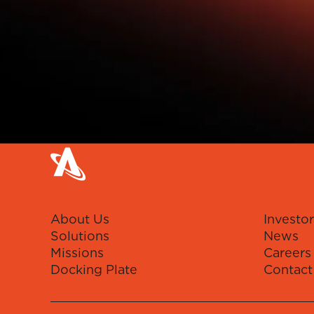
About Us
Investor
Solutions
News
Missions
Careers
Docking Plate
Contact