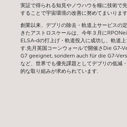
実証で得られる知見やノウハウを糧に技術で
することで宇宙環境の改善に努めてまいります
創業以来、デブリの除去・軌道上サービスの
きたアストロスケールは、今年３月に
RPO
Ne
ELSA-d
の打上げ・軌道投入に成功し
、
軌道上
す.先月英国コーンウォールで開催さDie G7-Version 
G7 geeignet, sondern auch für die G7-Ver
など
、
世界でも優先課題としてデブリの低減
的な取り組みが求められています.