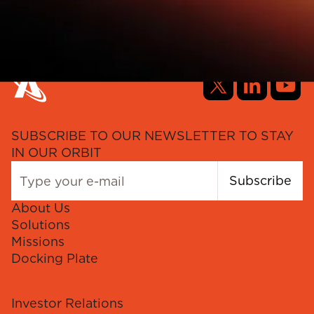
SUBSCRIBE TO OUR NEWSLETTER TO STAY
IN OUR ORBIT
Subscribe
About Us
Solutions
Missions
Docking Plate
Investor Relations