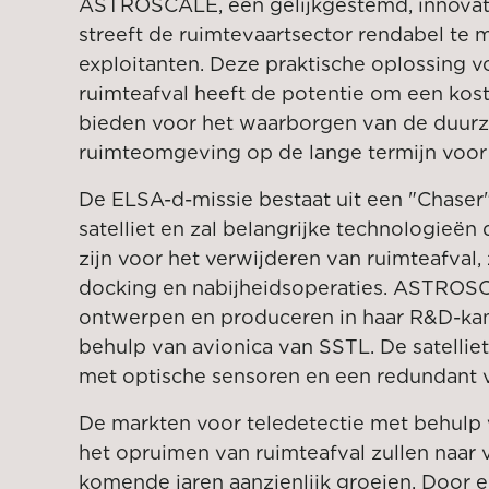
ASTROSCALE, een gelijkgestemd, innovatie
streeft de ruimtevaartsector rendabel te
exploitanten. Deze praktische oplossing 
ruimteafval heeft de potentie om een kos
bieden voor het waarborgen van de duur
ruimteomgeving op de lange termijn voor 
De ELSA-d-missie bestaat uit een "Chaser"-
satelliet en zal belangrijke technologieë
zijn voor het verwijderen van ruimteafval
docking en nabijheidsoperaties. ASTROS
ontwerpen en produceren in haar R&D-kan
behulp van avionica van SSTL. De satellie
met optische sensoren en een redundant
De markten voor teledetectie met behulp v
het opruimen van ruimteafval zullen naar
komende jaren aanzienlijk groeien. Door e