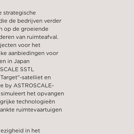
 strategische
e de bedrijven verder
en op de groeiende
jderen van ruimteafval.
jecten voor het
jke aanbiedingen voor
ten in Japan
TROSCALE SSTL
arget"-satelliet en
vice by ASTROSCALE-
 simuleert het opvangen
grijke technologieën
dankte ruimtevaartuigen
zigheid in het