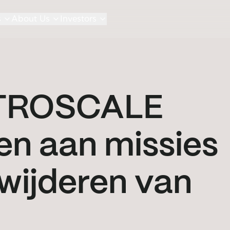
s
About Us
Investors
STROSCALE
n aan missies
wijderen van