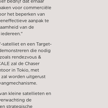
f bedrijf dat ernaar
 maken voor commerciële
voor het beperken van
teneffectieve aanpak te
zaamheid van de
iedereen."
satelliet en een Target-
n demonstreren die nodig
, zoals rendezvous &
CALE zal de Chaser
toor in Tokio, met
t zal worden uitgerust
 vangmechanisme.
an kleine satellieten en
 verwachting de
en strategische