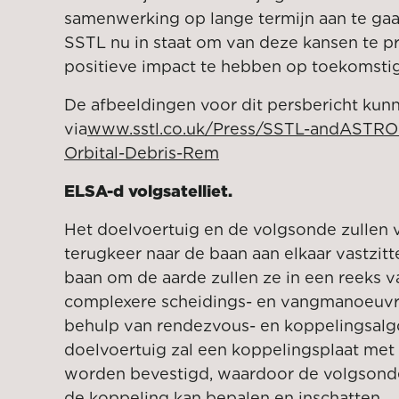
samenwerking op lange termijn aan te ga
SSTL nu in staat om van deze kansen te pr
positieve impact te hebben op toekomstig
De afbeeldingen voor dit persbericht k
via
www.sstl.co.uk/Press/SSTL-andASTRO
Orbital-Debris-Rem
ELSA-d volgsatelliet.
Het doelvoertuig en de volgsonde zullen 
terugkeer naar de baan aan elkaar vastzit
baan om de aarde zullen ze in een reeks v
complexere scheidings- en vangmanoeuvr
behulp van rendezvous- en koppelingsalg
doelvoertuig zal een koppelingsplaat met
worden bevestigd, waardoor de volgsonde 
de koppeling kan bepalen en inschatten.