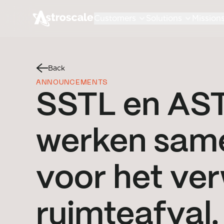
Customers
Solutions
Mission
Back
ANNOUNCEMENTS
SSTL en A
werken same
voor het ver
ruimteafval.