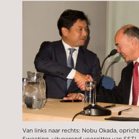
Van links naar rechts: Nobu Okada, opricht
Sweeting, uitvoerend voorzitter van SSTL