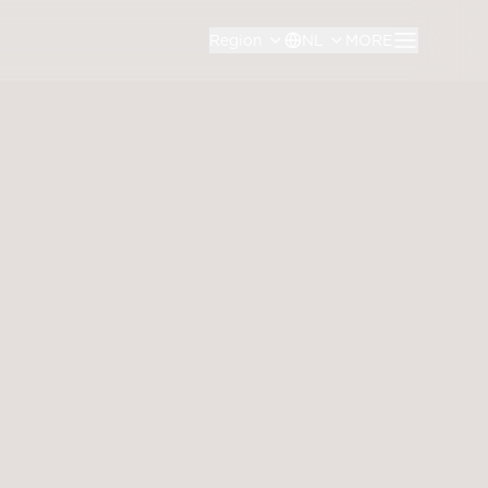
Region
NL
MORE