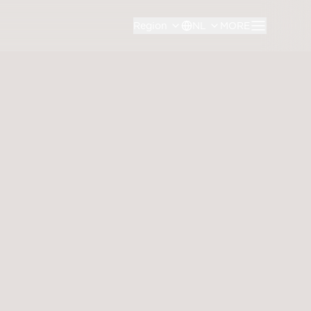
Region
NL
MORE