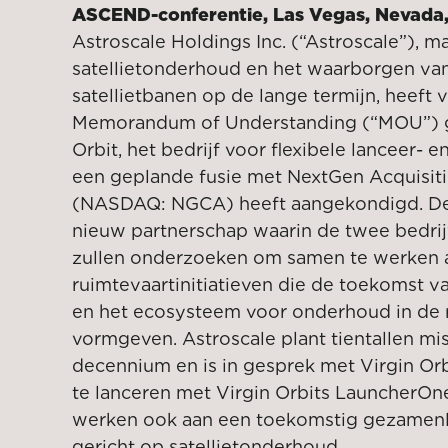
ASCEND-conferentie, Las Vegas, Nevada,
Astroscale Holdings Inc. (“Astroscale”), ma
satellietonderhoud en het waarborgen va
satellietbanen op de lange termijn, heeft
Memorandum of Understanding (“MOU”) g
Orbit, het bedrijf voor flexibele lanceer- 
een geplande fusie met NextGen Acquisiti
(NASDAQ: NGCA) heeft aangekondigd. De
nieuw partnerschap waarin de twee bedri
zullen onderzoeken om samen te werken 
ruimtevaartinitiatieven die de toekomst 
en het ecosysteem voor onderhoud in de 
vormgeven. Astroscale plant tientallen mi
decennium en is in gesprek met Virgin Or
te lanceren met Virgin Orbits LauncherOn
werken ook aan een toekomstig gezamenl
gericht op satellietonderhoud.