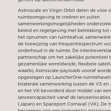
Astroscale en Virgin Orbit delen de visi
ruimteomgeving te creëren en zullen
samenwerkingsmogelijkheden onderzoeke
beleid en regelgeving met betrekking tot
het opruimen van ruimteafval, samenwerk
de toewijzing van frequentiespectrum voo
onderhoud in de ruimte. De intentieverkl
partnerschap om het zakelijke potentieel
gezamenlijke wereldwijde, flexibele satel
waarbij Astroscale-payloads vooraf word
opgeslagen op LauncherOne-ruimtehavens
bilaterale samenwerking tussen de VS en
en het VK bevorderd door middel van een 
lanceercapaciteit vanaf de lanceerlocaties 
(Japan) en Spaceport Cornwall (VK). De 
bespreken ook een toekomstig missieconc