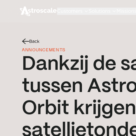
Customers
Solutions
Mission
Back
ANNOUNCEMENTS
Dankzij de 
tussen Astro
Orbit krijge
satellietond