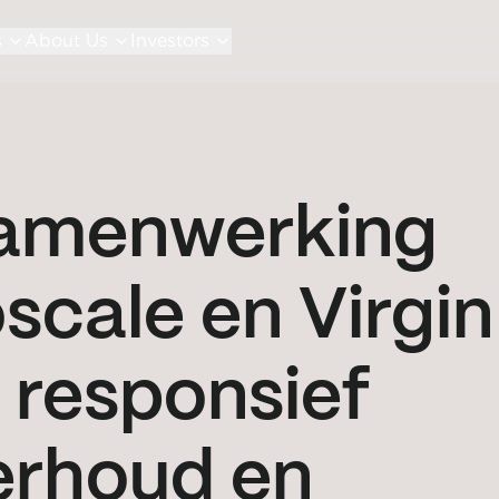
s
About Us
Investors
samenwerking
scale en Virgin
n responsief
erhoud en