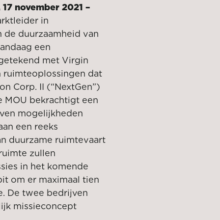
 17 november 2021 –
rktleider in
n de duurzaamheid van
 vandaag een
etekend met Virgin
en ruimteoplossingen dat
on Corp. II (“NextGen”)
 MOU bekrachtigt een
jven mogelijkheden
aan een reeks
van duurzame ruimtevaart
ruimte zullen
ssies in het komende
bit om er maximaal tien
e. De twee bedrijven
ijk missieconcept