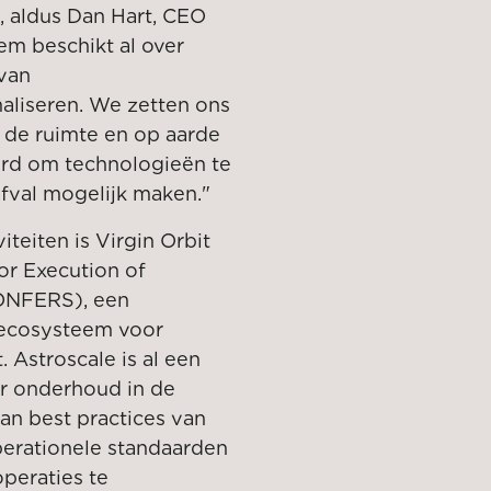
, aldus Dan Hart, CEO
em beschikt al over
van
aliseren. We zetten ons
 de ruimte en op aarde
erd om technologieën te
fval mogelijk maken."
teiten is Virgin Orbit
or Execution of
ONFERS), een
t ecosysteem voor
Astroscale is al een
or onderhoud in de
an best practices van
perationele standaarden
peraties te