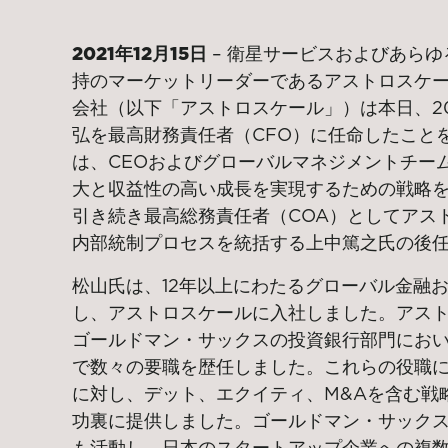
2021年12月15日
– 衛星サービスおよびあら
持のマーケットリーダーであるアストロスケ
会社（以下「アストロスケール」）は本日、202
弘を最高財務責任者（CFO）に任命したこと
は、CEOおよびグローバルマネジメントチー
大と収益性の高い成長を実現するための戦略
引き続き最高総務責任者（COA）としてアス
内部統制プロセスを統括する上中篤之氏の後
松山氏は、12年以上にわたるグローバル金融
し、アストロスケールに入社しました。アス
ゴールドマン・サックスの投資銀行部門にお
で数々の要職を歴任しました。これらの役職
に対し、デット、エクイティ、M&Aを含む戦
功裏に提供しました。ゴールドマン・サック
も活動し、日本のスタートアップ企業への複