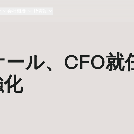
ン
会社概要
IR情報
ール、CFO就
強化