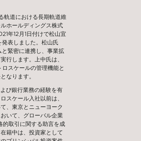
ゆる軌道における長期軌道維
ールホールディングス株式
1年12月1日付けで松山宜
を発表しました。松山氏
ムと緊密に連携し、事業拡
を実行します。上中氏は、
トロスケールの管理機能と
任となります。
および銀行業務の経験を有
トロスケール入社以前は、
いて、東京とニューヨーク
において、グローバル企業
略的取引に関する助言を成
ス在籍中は、投資家として
数のプリンシパル投資案件