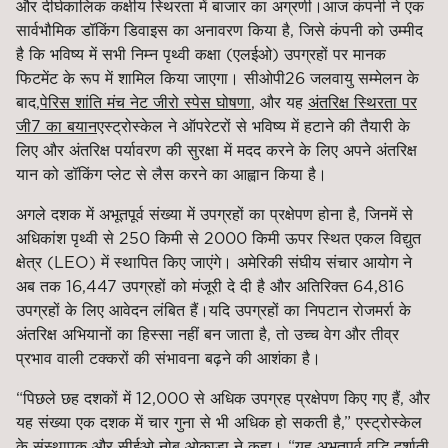
और दीर्घकालिक कक्षीय स्थिरता में बाजार का अग्रणी।
आज कंपनी ने एक
सार्वभौमिक डॉकिंग डिवाइस का अनावरण किया है, जिसे कंपनी को उम्मीद
है कि भविष्य में सभी निम्न पृथ्वी कक्षा (एलईओ) उपग्रहों पर मानक
फिटमेंट के रूप में शामिल किया जाएगा। सीओपी26 जलवायु सम्मेलन के
बाद,
पेरिस शांति मंच नेट जीरो स्पेस घोषणा
, और यह
अंतरिक्ष स्थिरता पर
जी7 का बयान
एस्ट्रोस्केल ने ऑपरेटरों से भविष्य में हटाने की तैयारी के
लिए और अंतरिक्ष पर्यावरण की सुरक्षा में मदद करने के लिए अपने अंतरिक्ष
यान को डॉकिंग प्लेट से लैस करने का आह्वान किया है।
अगले दशक में अभूतपूर्व संख्या में उपग्रहों का प्रक्षेपण होना है, जिनमें से
अधिकांश पृथ्वी से 250 किमी से 2000 किमी ऊपर स्थित एकल विद्युत
क्षेत्र (LEO) में स्थापित किए जाएंगे। अमेरिकी संघीय संचार आयोग ने
अब तक 16,447 उपग्रहों को मंजूरी दे दी है और अतिरिक्त 64,816
उपग्रहों के लिए आवेदन लंबित हैं।
यदि उपग्रहों का निपटान रोजमर्रा के
अंतरिक्ष अभियानों का हिस्सा नहीं बन जाता है, तो उच्च वेग और तीव्र
प्रभाव वाली टक्करों की संभावना बढ़ने की आशंका है।
“पिछले छह दशकों में 12,000 से अधिक उपग्रह प्रक्षेपण किए गए हैं, और
यह संख्या एक दशक में चार गुना से भी अधिक हो सकती है,” एस्ट्रोस्केल
के संस्थापक और सीईओ नोबू ओकाडा ने कहा। “यह अभूतपूर्व वृद्धि दर्शाती