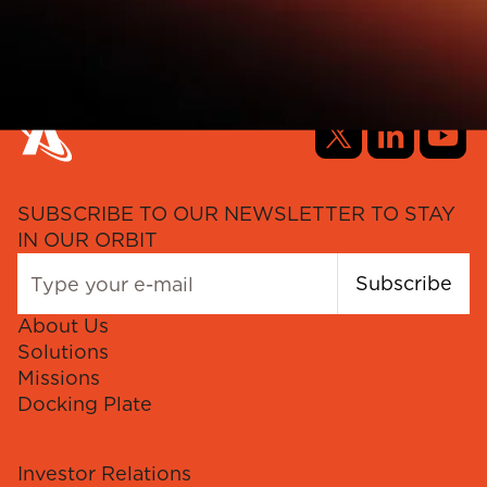
SUBSCRIBE TO OUR NEWSLETTER TO STAY
IN OUR ORBIT
Subscribe
About Us
Solutions
Missions
Docking Plate
Investor Relations