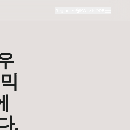
Region
KO
MORE
우
스믹
에
다.