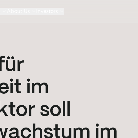
s
About Us
Investors
für
eit im
tor soll
swachstum im