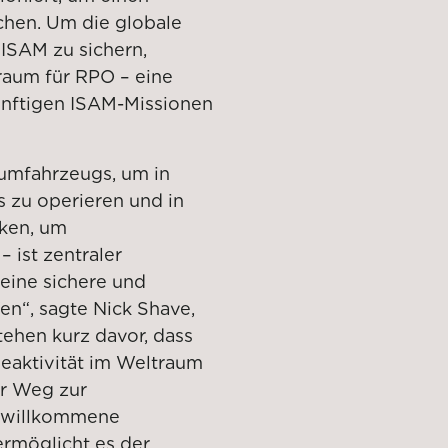
chen. Um die globale
 ISAM zu sichern,
traum für RPO – eine
künftigen ISAM-Missionen
aumfahrzeugs, um in
 zu operieren und in
ken, um
 ist zentraler
 eine sichere und
n“, sagte Nick Shave,
tehen kurz davor, dass
eaktivität im Weltraum
rer Weg zur
 willkommene
ermöglicht es der