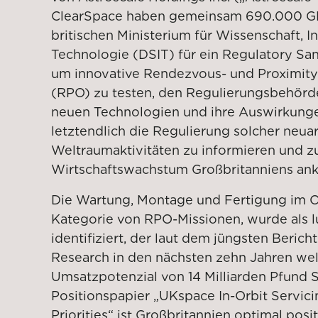
ClearSpace haben gemeinsam 690.000 G
britischen Ministerium für Wissenschaft, 
Technologie (DSIT) für ein Regulatory San
um innovative Rendezvous- und Proximity
(RPO) zu testen, den Regulierungsbehörde
neuen Technologien und ihre Auswirkung
letztendlich die Regulierung solcher neuar
Weltraumaktivitäten zu informieren und z
Wirtschaftswachstum Großbritanniens anku
Die Wartung, Montage und Fertigung im Or
Kategorie von RPO-Missionen, wurde als l
identifiziert, der laut dem jüngsten Beric
Research in den nächsten zehn Jahren wel
Umsatzpotenzial von 14 Milliarden Pfund S
Positionspapier „UKspace In-Orbit Servic
Priorities“ ist Großbritannien optimal posi