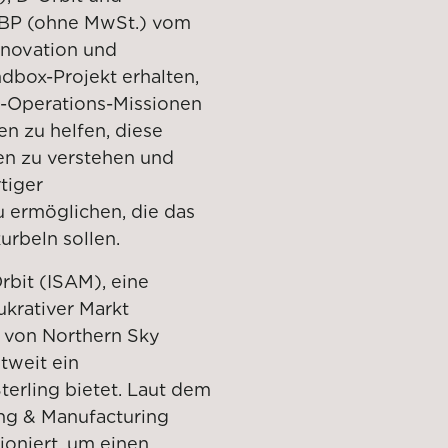
BP (ohne MwSt.) vom
Innovation und
dbox-Projekt erhalten,
-Operations-Missionen
n zu helfen, diese
en zu verstehen und
tiger
u ermöglichen, die das
rbeln sollen.
bit (ISAM), eine
ukrativer Markt
ht von Northern Sky
tweit ein
terling bietet. Laut dem
ing & Manufacturing
tioniert, um einen