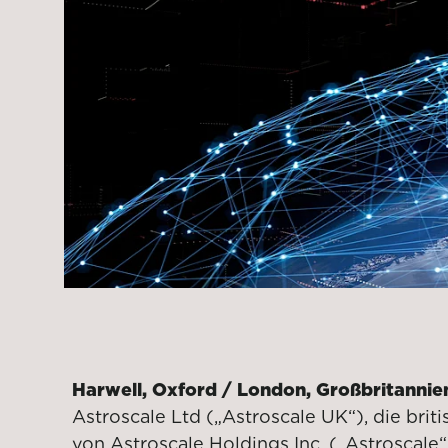
Harwell, Oxford / London, Großbritanni
Astroscale Ltd („Astroscale UK“), die brit
von Astroscale Holdings Inc. („Astroscale“