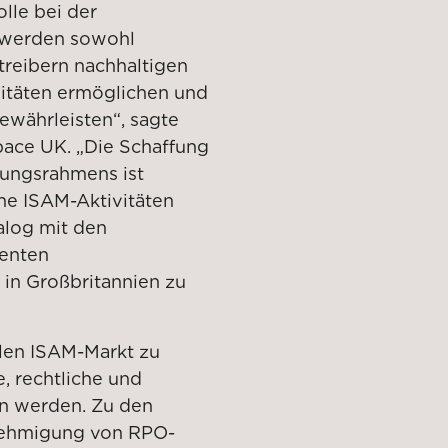
lle bei der
e werden sowohl
etreibern nachhaltigen
vitäten ermöglichen und
ewährleisten“, sagte
pace UK. „Die Schaffung
erungsrahmens ist
he ISAM-Aktivitäten
alog mit den
renten
in Großbritannien zu
alen ISAM-Markt zu
, rechtliche und
n werden. Zu den
nehmigung von RPO-