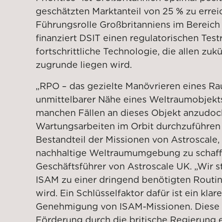
geschätzten Marktanteil von 25 % zu errei
Führungsrolle Großbritanniens im Bereich
finanziert DSIT einen regulatorischen Tes
fortschrittliche Technologie, die allen zu
zugrunde liegen wird.
„RPO – das gezielte Manövrieren eines R
unmittelbarer Nähe eines Weltraumobjekts
manchen Fällen an dieses Objekt anzudoc
Wartungsarbeiten im Orbit durchzuführen –
Bestandteil der Missionen von Astroscale,
nachhaltige Weltraumumgebung zu schaffe
Geschäftsführer von Astroscale UK. „Wir s
ISAM zu einer dringend benötigten Routin
wird. Ein Schlüsselfaktor dafür ist ein kla
Genehmigung von ISAM-Missionen. Diese
Förderung durch die britische Regierung 