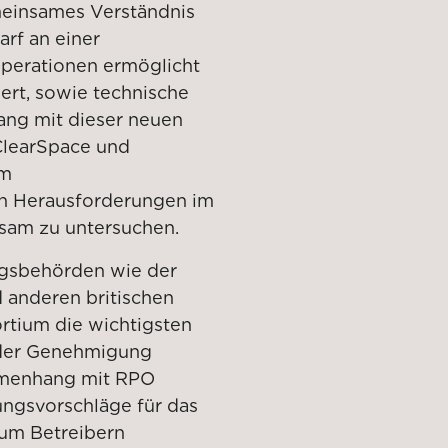
meinsames Verständnis
rf an einer
perationen ermöglicht
dert, sowie technische
ng mit dieser neuen
ClearSpace und
um
n Herausforderungen im
am zu untersuchen.
gsbehörden wie der
d anderen britischen
rtium die wichtigsten
 der Genehmigung
mmenhang mit RPO
rungsvorschläge für das
um Betreibern