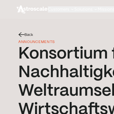
Customers
Solutions
Mission
Back
ANNOUNCEMENTS
Konsortium 
Nachhaltigk
Weltraumsek
Wirtschaft